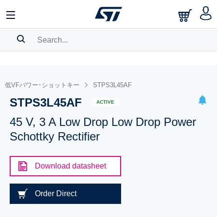
SEARCH HISTORY
BOOKMARK
低VFパワー･ショットキー
STPS3L45AF
STPS3L45AF
Please
log in
to show your saved searches.
ACTIVE
45 V, 3 A Low Drop Low Drop Power
Schottky Rectifier
Download datasheet
Order Direct