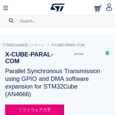
SEARCH HISTORY
BOOKMARK
STM32Cube拡張パッケージ
X-CUBE-PARAL-COM
X-CUBE-PARAL-
Please
log in
to show your saved searches.
ACTIVE
COM
Parallel Synchronous Transmission
using GPIO and DMA software
expansion for STM32Cube
(AN4666)
ソフトウェア入手