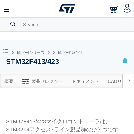
SEARCH HISTORY
BOOKMARK
STM32F4シリーズ
STM32F413/423
STM32F413/423
Please
log in
to show your saved searches.
概要
製品セレクター
ドキュメント
CADリソー
STM32F413/423マイクロコントローラは、
STM32F4アクセス･ライン製品群のひとつです。