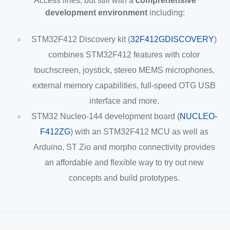
Access lines, but still with a
comprehensive
development environment
including:
STM32F412 Discovery kit (
32F412GDISCOVERY
)
combines STM32F412 features with color
touchscreen, joystick, stereo MEMS microphones,
external memory capabilities, full-speed OTG USB
interface and more.
STM32 Nucleo-144 development board (
NUCLEO-
F412ZG
) with an STM32F412 MCU as well as
Arduino, ST Zio and morpho connectivity provides
an affordable and flexible way to try out new
concepts and build prototypes.