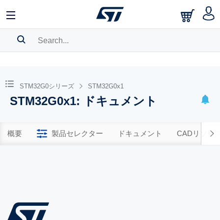
SEARCH HISTORY
BOOKMARK
STM32G0シリーズ
STM32G0x1
STM32G0x1: ドキュメント
Please
log in
to show your saved searches.
概要
製品セレクター
ドキュメント
CADリソー