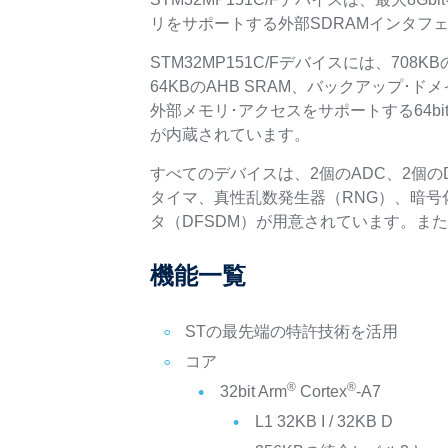
リをサポートする外部SDRAMインタフ
STM32MP151C/Fデバイスには、708K
64KBのAHB SRAM、バックアップ･ド
外部メモリ･アクセスをサポートする64b
が内蔵されています。
すべてのデバイスは、2個のADC、2個のD
タイマ、真性乱数発生器（RNG）、暗号
タ（DFSDM）が用意されています。ま
機能一覧
STの最先端の特許技術を活用
コア
®
®
32bit Arm
Cortex
-A7
L1 32KB I / 32KB D