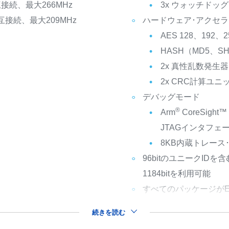
互接続、最大266MHz
3x ウォッチドッ
互接続、最大209MHz
ハードウェア･アクセ
AES 128、192、
HASH（MD5、SH
2x 真性乱数発生
2x CRC計算ユニ
デバッグモード
®
Arm
CoreSig
JTAGインタフェ
8KB内蔵トレース
96bitのユニークIDを
1184bitを利用可能
すべてのパッケージがEC
続きを読む