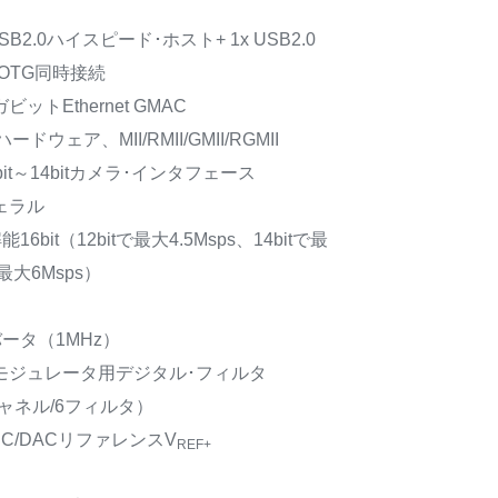
SB2.0ハイスピード･ホスト+ 1x USB2.0
OTG同時接続
ビットEthernet GMAC
2ハードウェア、MII/RMII/GMII/RGMII
bit～14bitカメラ･インタフェース
ェラル
16bit（12bitで最大4.5Msps、14bitで最
で最大6Msps）
コンバータ（1MHz）
･モジュレータ用デジタル･フィルタ
チャネル/6フィルタ）
C/DACリファレンスV
REF+