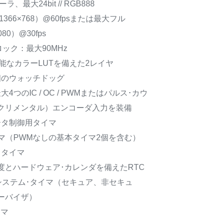
ラ、最大24bit // RGB888
366×768）@60fpsまたは最大フル
080）@30fps
ック：最大90MHz
能なカラーLUTを備えた2レイヤ
個のウォッチドッグ
最大4つのIC / OC / PWMまたはパルス･カウ
クリメンタル）エンコーダ入力を装備
tモータ制御用タイマ
用タイマ（PWMなしの基本タイマ2個を含む）
電力タイマ
度とハードウェア･カレンダを備えたRTC
7システム･タイマ（セキュア、非セキュ
ーバイザ）
イマ