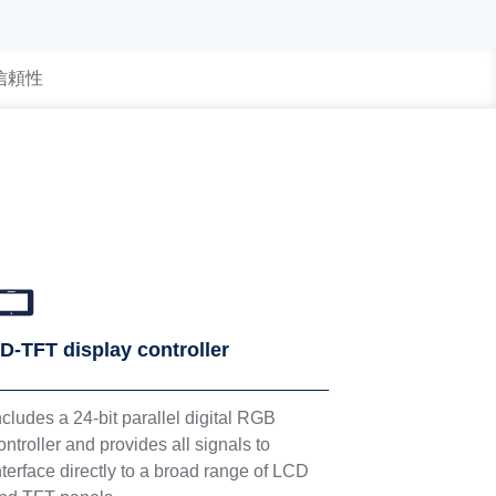
 信頼性
D-TFT display controller
ncludes a 24-bit parallel digital RGB
ontroller and provides all signals to
nterface directly to a broad range of LCD