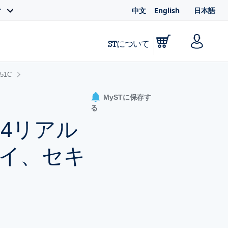
中文
English
日本語
ィ
STについて
51C
MySTに保存す
る
x-M4リアル
レイ、セキ