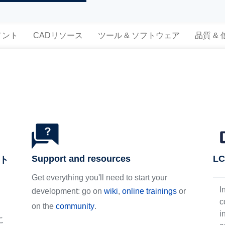
メント
CADリソース
ツール & ソフトウェア
品質 &
Support and resources
LC
スト
Get everything you'll need to start your
I
development: go on
wiki
,
online trainings
or
c
on the
community
.
i
こ