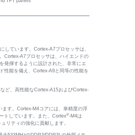
nd TFT panels
ベースにしています。Cortex-A7プロセッサは、
。Cortex-A7プロセッサは、ハイエンドの
能を発揮するように設計された、非常にエ
性能を備え、Cortex-A9と同等の性能を
ど、高性能なCortex-A15およびCortex-
しています。Cortex-M4コアには、単精度の浮
®
しています。また、Cortex
-M4は
キュリティの強化に貢献します。
は最大533MHzのDDR3/DDR3Lの外部メモ