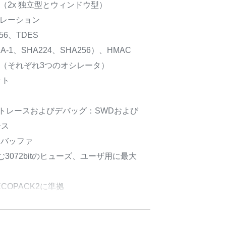
グ（2x 独立型とウィンドウ型）
ラレーション
256、TDES
A-1、SHA224、SHA256）、HMAC
器（それぞれ3つのオシレータ）
ット
ht™トレースおよびデバッグ：SWDおよび
ース
･バッファ
含む3072bitのヒューズ、ユーザ用に最大
OPACK2に準拠