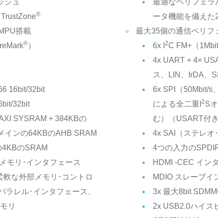
ッシュ
最適なペリフェラル
®
TrustZone
ータ機能を備えた2
/ MPU搭載
最大35個の通信ペリフ
®
2
eMark
）
6x I
C FM+（1Mbi
4x UART + 4× 
ス、LIN、IrDA、S
16bit/32bit
6x SPI（50Mb
2
t/32bit
による全二重I
S
I SYSRAM + 384KBの
む）（USART付き
メインの64KBのAHB SRAM
4x SAI（ステレ
KBのSRAM
4つの入力のSPDIF
Iメモリ･インタフェース
HDMI -CEC イ
の柔軟な外部メモリ･コントロ
MDIO スレーブ
パラレル･インタフェース、
3x 最大8bit SDMM
メモリ
2x USB2.0ハイ