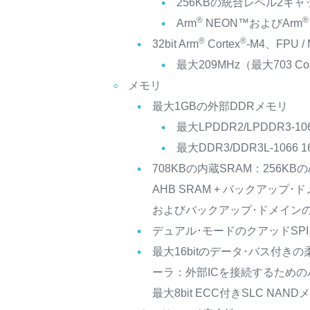
256KBの統合レベル2キャ
®
®
Arm
NEON™およびArm
®
®
32bit Arm
Cortex
-M4、FPU 
最大209MHz（最大703 Cor
メモリ
最大1GBの外部DDRメモリ
最大LPDDR2/LPDDR3-1066 
最大DDR3/DDR3L-1066 16bi
708KBの内蔵SRAM：256KBのAX
AHB SRAM + バックアップ･ド
およびバックアップ･ドメインの4
デュアル･モードのクアッドSP
最大16bitのデータ･バス付き
ーラ：外部ICを接続するための
最大8bit ECC付きSLC NAND