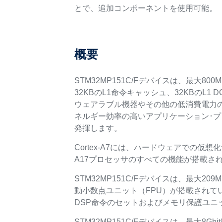
とで、追加コンポーネントを使用可能。
概要
STM32MP151C/Fデバイスは、最大80
32KBのL1命令キャッシュ、32KBのL1
ウェアラブル機器やその他の低消費電力
ネルギー効率の高いアプリケーション･プロセ
発揮します。
Cortex-A7には、ハードウェアでの仮想化サ
A17プロセッサのすべての機能が搭載さ
STM32MP151C/Fデバイスは、最大209
動小数点ユニット（FPU）が搭載されてい
DSP命令のセットおよびメモリ保護ユニ
STM32MP151C/Fデバイスは、最大8Gbi