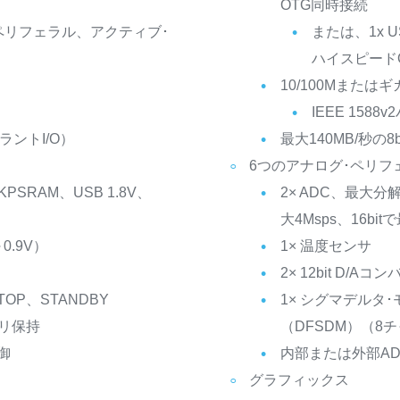
OTG同時接続
ペリフェラル、アクティブ･
または、1x U
ハイスピード
10/100Mまたはギガ
IEEE 1588v
レラントI/O）
最大140MB/秒の8
6つのアナログ･ペリフ
PSRAM、USB 1.8V、
2× ADC、最大分解能
大4Msps、16bit
.9V）
1× 温度センサ
2× 12bit D/A
OP、STANDBY
1× シグマデルタ
モリ保持
（DFSDM）（8
御
内部または外部AD
グラフィックス