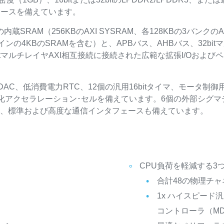
ェースを備えています。
Bの内蔵SRAM（256KBのAXI SYSRAM、各128KBの3バン
メインの4KBのSRAMを含む）と、APBバス、AHBバス、32b
itマルチレイヤAXI相互接続に接続された広範な拡張I/Oおよ
AC、低消費電力RTC、12個の汎用16bitタイマ、モータ制
化アクセラレーション･セルを備えています。6個の外部シグマ
た、標準および高度な通信インタフェースも備えています。
CPU負荷を軽減する3
合計48の物理チャ
1x ハイスピード
コントローラ（MD