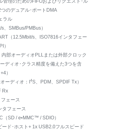
管理のためのFIFOおよびリクエスト･ル
つのデュアル･ポートDMA
ェラル
t/s、SMBus/PMBus）
USART（12.5Mbit/s、ISO7816インタフェー
PI）
it/s、内部オーディオPLLまたは外部クロック
オーディオ･クラス精度を備えた3つを含
+4）
4
オ･オーディオ：I
S、PDM、SPDIF Tx）
 Rx
ンタフェース
インタフェース
C（SD / e•MMC™ / SDIO）
スピード･ホスト+ 1x USB2.0フルスピード