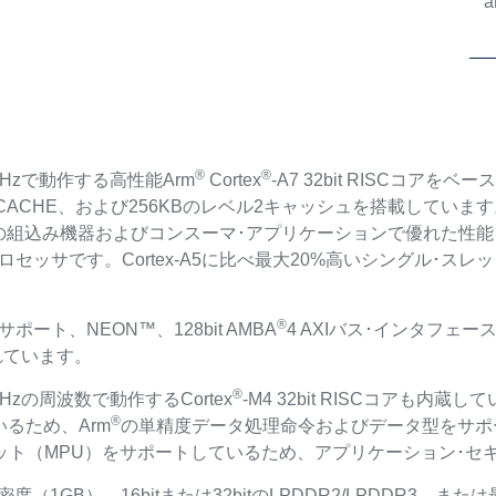
a
®
®
0MHzで動作する高性能Arm
Cortex
-A7 32bit RISCコアを
 DCACHE、および256KBのレベル2キャッシュを搭載しています
の組込み機器およびコンスーマ･アプリケーションで優れた性
ッサです。Cortex-A5に比べ最大20%高いシングル･スレッド
®
ポート、NEON™、128bit AMBA
4 AXIバス･インタフェースな
れています。
®
MHzの周波数で動作するCortex
-M4 32bit RISCコアも内蔵
®
るため、Arm
の単精度データ処理命令およびデータ型をサポート
ット（MPU）をサポートしているため、アプリケーション･セ
t密度（1GB）、16bitまたは32bitのLPDDR2/LPDDR3、また