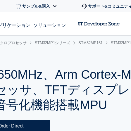
サンプル&購入
サポート&コミュニテ
ST Developer Zone
プリケーション
ソリューション
x マイクロプロセッサ
STM32MP1シリーズ
STM32MP151
STM32MP1
7 650MHz、Arm Corte
セッサ、TFTディスプ
暗号化機能搭載MPU
Order Direct