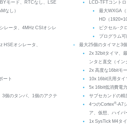
BYモード、RTCなし、LSE
LCD-TFTコントロー
AMなし）
最大WXGA（1
HD（1920×1
シレータ、4MHz CSIオシレ
ピクセル･クロ
プログラム可
z HSEオシレータ、
最大25個のタイマと3
2x 32bitタイマ、
ンタと直交（イン
2x 高度な16bi
Oポート
10x 16bit汎
5x 16bit低消費
、3個のタンパ、1個のアクテ
サブセカンドの精
®
4つのCortex
-A
ア、仮想、ハイパ
1x SysTick M4タ