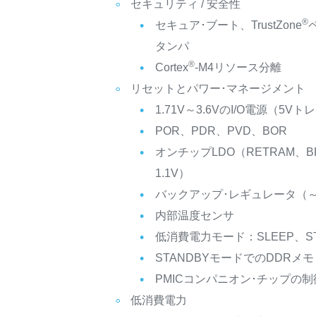
セキュリティ / 安全性
®
セキュア･ブート、TrustZone
タンパ
®
Cortex
-M4リソース分離
リセットとパワー･マネージメント
1.71V～3.6VのI/O電源（5Vト
POR、PDR、PVD、BOR
オンチップLDO（RETRAM、BK
1.1V）
バックアップ･レギュレータ（～0
内部温度センサ
低消費電力モード：SLEEP、ST
STANDBYモードでのDDRメ
PMICコンパニオン･チップの制
低消費電力