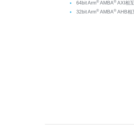
®
®
64bit Arm
AMBA
AXI相
®
®
32bit Arm
AMBA
AHB相