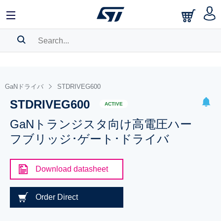
SEARCH HISTORY
BOOKMARK
GaNドライバ
STDRIVEG600
STDRIVEG600
Please
log in
to show your saved searches.
ACTIVE
GaNトランジスタ向け高電圧ハー
フブリッジ･ゲート･ドライバ
Download datasheet
Order Direct