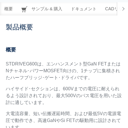
概要
サンプル & 購入
ドキュメント
CADリソー
製品概要
概要
STDRIVEG600は、エンハンスメント型GaN FETまたは
Nチャネル･パワーMOSFET向けの、1チップに集積され
たハーフブリッジ･ゲート･ドライバです。
ハイサイド･セクションは、600Vまでの電圧に耐えられ
るよう設計されており、最大500Vのバス電圧を用いた設
計に適しています。
大電流容量、短い伝搬遅延時間、および最低5Vの電源電
圧で動作でき、高速GaNやSi FETの駆動用に設計されて
います。