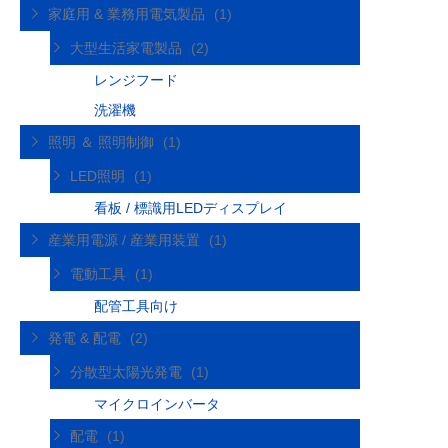
家庭用 & 業務用電気製品
(1)
大型生活家電製品
(2)
レンジフード
洗濯機
照明 ＆ 照明制御
(1)
LED照明
(1)
看板 / 標識用LEDディスプレイ
産業用電源 / 産業用装置
(1)
電動工具
(1)
配管工具向け
発電 & 配電
(2)
分散型太陽光発電
(1)
マイクロインバータ
配電
(1)