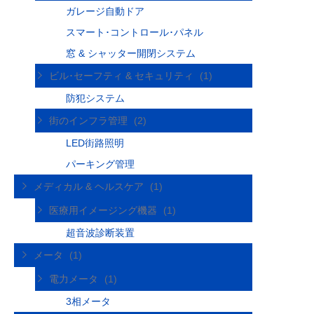
ガレージ自動ドア
スマート･コントロール･パネル
窓 & シャッター開閉システム
ビル･セーフティ & セキュリティ
(1)
防犯システム
街のインフラ管理
(2)
LED街路照明
パーキング管理
メディカル & ヘルスケア
(1)
医療用イメージング機器
(1)
超音波診断装置
メータ
(1)
電力メータ
(1)
3相メータ