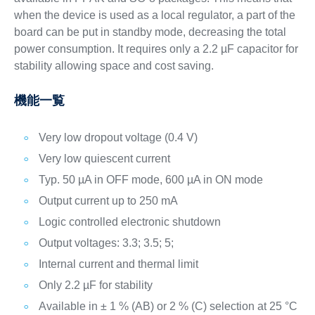
when the device is used as a local regulator, a part of the
board can be put in standby mode, decreasing the total
power consumption. It requires only a 2.2 µF capacitor for
stability allowing space and cost saving.
機能一覧
Very low dropout voltage (0.4 V)
Very low quiescent current
Typ. 50 µA in OFF mode, 600 µA in ON mode
Output current up to 250 mA
Logic controlled electronic shutdown
Output voltages: 3.3; 3.5; 5;
Internal current and thermal limit
Only 2.2 µF for stability
Available in ± 1 % (AB) or 2 % (C) selection at 25 °C