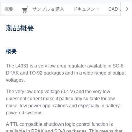
概要
サンプル & 購入
ドキュメント
CADリソー
製品概要
概要
The L4931 is a very low drop regulator available in SO-8,
DPAK and TO-92 packages and in a wide range of output
voltages.
The very low drop voltage (0.4 V) and the very low
quiescent current make it particularly suitable for low
noise, low power applications and especially in battery-
powered systems.
A TTL compatible shutdown logic control function is
available in PPAK and SO-8 packages. This means that