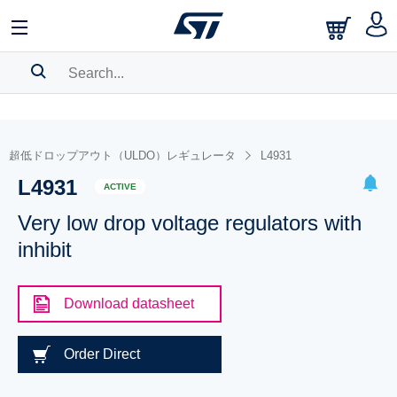
SEARCH HISTORY
BOOKMARK
超低ドロップアウト（ULDO）レギュレータ
L4931
L4931
Please
log in
to show your saved searches.
ACTIVE
Very low drop voltage regulators with
inhibit
Download datasheet
Order Direct