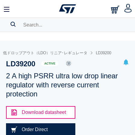
SEARCH HISTORY
BOOKMARK
低ドロップアウト（LDO）リニア･レギュレータ
LD39200
LD39200
Please
log in
to show your saved searches.
ACTIVE
2 A high PSRR ultra low drop linear
regulator with reverse current
protection
Download datasheet
Order Direct