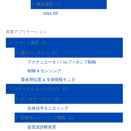
無線通信
(1)
KNX RF
産業アプリケーション
スマート農業
(2)
灌がいシステム
(2)
アクチュエータ / バルブ / ポンプ制御
制御 & センシング
畜産用位置 & 生体情報モニタ
メディカル & ヘルスケア
(3)
デジタル･ヘルス
(1)
生体信号モニタリング
医療用イメージング機器
(1)
超音波診断装置