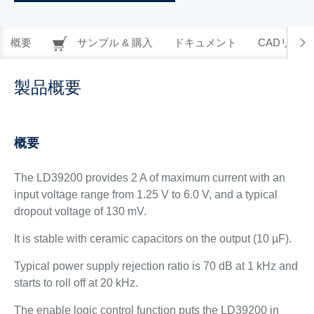
概要
サンプル & 購入
ドキュメント
CADリソー
製品概要
概要
The LD39200 provides 2 A of maximum current with an
input voltage range from 1.25 V to 6.0 V, and a typical
dropout voltage of 130 mV.
It is stable with ceramic capacitors on the output (10 µF).
Typical power supply rejection ratio is 70 dB at 1 kHz and
starts to roll off at 20 kHz.
The enable logic control function puts the LD39200 in