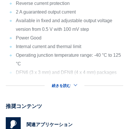
Reverse current protection
2 A guaranteed output current
Available in fixed and adjustable output voltage
version from 0.5 V with 100 mV step
Power Good
Internal current and thermal limit
Operating junction temperature range: -40 °C to 125
°C
DFN6 (3 x 3 mm) and DFN8 (4 x 4 mm) packages
続きを読む
推奨コンテンツ
関連アプリケーション