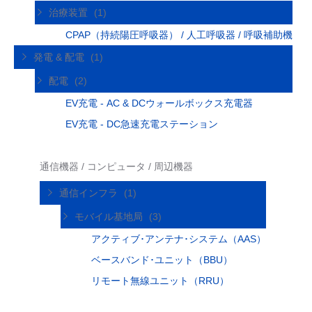
治療装置
(1)
CPAP（持続陽圧呼吸器） / 人工呼吸器 / 呼吸補助機
発電 & 配電
(1)
配電
(2)
EV充電 - AC & DCウォールボックス充電器
EV充電 - DC急速充電ステーション
通信機器 / コンピュータ / 周辺機器
通信インフラ
(1)
モバイル基地局
(3)
アクティブ･アンテナ･システム（AAS）
ベースバンド･ユニット（BBU）
リモート無線ユニット（RRU）