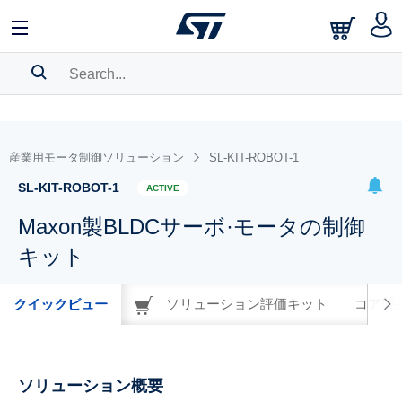
SEARCH HISTORY
BOOKMARK
産業用モータ制御ソリューション
SL-KIT-ROBOT-1
Please
log in
to show your saved searches.
SL-KIT-ROBOT-1
ACTIVE
Maxon製BLDCサーボ·モータの制御
キット
クイックビュー
ソリューション評価キット
コア製
ソリューション概要