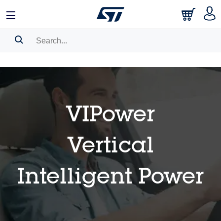
中文
English
日本語
Search History
Bookmark
VIPower
Please
log in
to show your saved searches.
Vertical
Intelligent Power