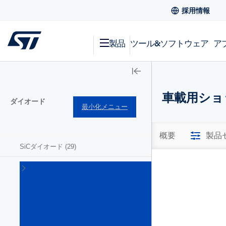
採用情報
製品
ツール&ソフトウェア
ア
車載用ショ
ダイオード
最小化メニュー
概要
製品
SiCダイオード
(29)
ショ
ット
キ
ー･
バリ
ア･