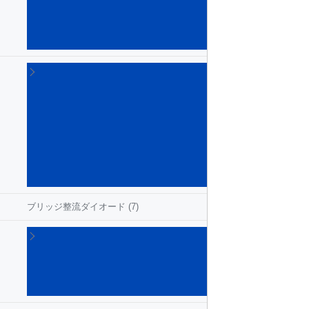
ダイ
オー
ド
(194)
ファ
スト
リカ
バ
リ･
ダイ
オー
ド
(137)
ブリッジ整流ダイオード
(7)
車載
用ダ
イオ
ード
(149)