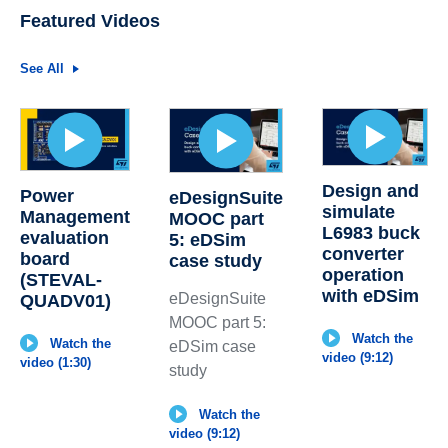
Featured Videos
See All
Design and
Power
eDesignSuite
simulate
Management
MOOC part
L6983 buck
evaluation
5: eDSim
converter
board
case study
operation
(STEVAL-
with eDSim
eDesignSuite
QUADV01)
MOOC part 5:
Watch the
Watch the
eDSim case
video (9:12)
video (1:30)
study
Watch the
video (9:12)