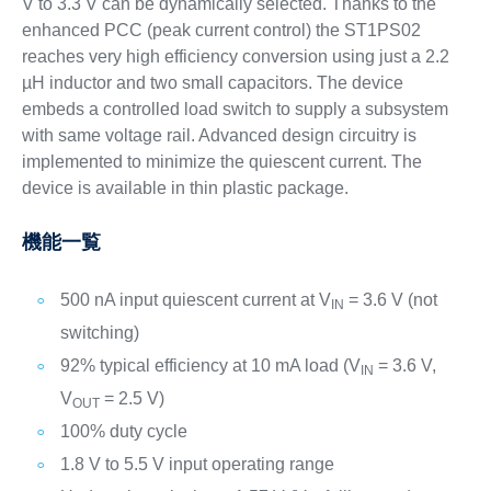
V to 3.3 V can be dynamically selected. Thanks to the
enhanced PCC (peak current control) the ST1PS02
reaches very high efficiency conversion using just a 2.2
µH inductor and two small capacitors. The device
embeds a controlled load switch to supply a subsystem
with same voltage rail. Advanced design circuitry is
implemented to minimize the quiescent current. The
device is available in thin plastic package.
機能一覧
500 nA input quiescent current at V
= 3.6 V (not
IN
switching)
92% typical efficiency at 10 mA load (V
= 3.6 V,
IN
V
= 2.5 V)
OUT
100% duty cycle
1.8 V to 5.5 V input operating range