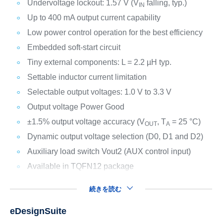
Undervoltage lockout: 1.57 V (V
falling, typ.)
IN
Up to 400 mA output current capability
Low power control operation for the best efficiency
Embedded soft-start circuit
Tiny external components: L = 2.2 µH typ.
Settable inductor current limitation
Selectable output voltages: 1.0 V to 3.3 V
Output voltage Power Good
±1.5% output voltage accuracy (V
, T
= 25 °C)
OUT
A
Dynamic output voltage selection (D0, D1 and D2)
Auxiliary load switch Vout2 (AUX control input)
Available in TQFN12 package
続きを読む
eDesignSuite