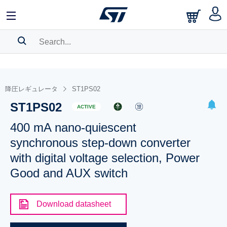
SEARCH HISTORY
BOOKMARK
降圧レギュレータ
ST1PS02
ST1PS02
Please
log in
to show your saved searches.
ACTIVE
400 mA nano-quiescent
synchronous step-down converter
with digital voltage selection, Power
Good and AUX switch
Download datasheet