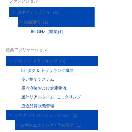
ファンクション
コネクティビティ
(1)
無線通信
(1)
60 GHz（非接触）
産業アプリケーション
アセット･トラッキング
(5)
IoTタグ & トラッキング機器
使い捨てシステム
屋内測位および倉庫物流
屋外リアルタイム･モニタリング
流通品質状態管理
ファクトリ･オートメーション
(2)
状態モニタリング / 予知保全
(1)