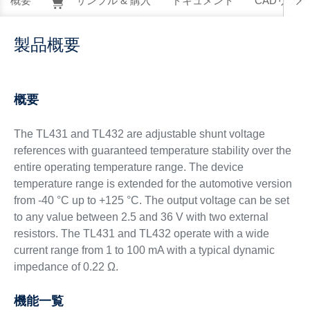
概要
サンプル & 購入
ドキュメント
CADリソー
製品概要
概要
The TL431 and TL432 are adjustable shunt voltage
references with guaranteed temperature stability over the
entire operating temperature range. The device
temperature range is extended for the automotive version
from -40 °C up to +125 °C. The output voltage can be set
to any value between 2.5 and 36 V with two external
resistors. The TL431 and TL432 operate with a wide
current range from 1 to 100 mA with a typical dynamic
impedance of 0.22 Ω.
機能一覧