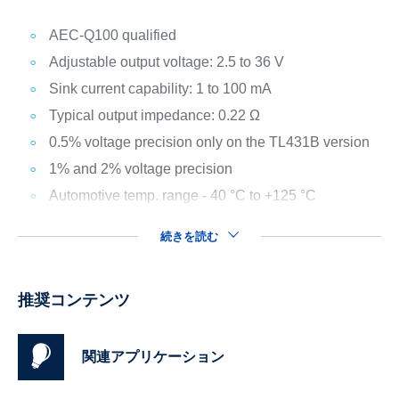
AEC-Q100 qualified
Adjustable output voltage: 2.5 to 36 V
Sink current capability: 1 to 100 mA
Typical output impedance: 0.22 Ω
0.5% voltage precision only on the TL431B version
1% and 2% voltage precision
Automotive temp. range - 40 °C to +125 °C
続きを読む
推奨コンテンツ
関連アプリケーション