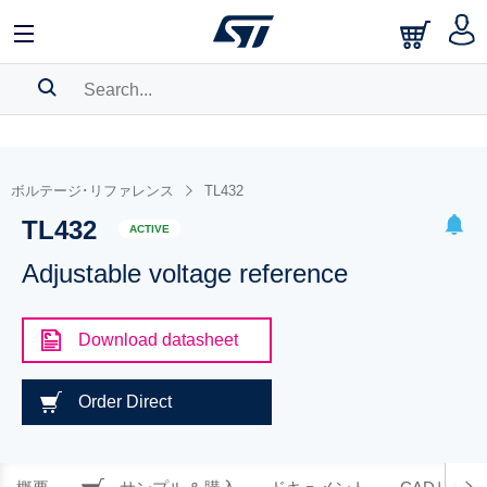
SEARCH HISTORY
BOOKMARK
ボルテージ･リファレンス
TL432
TL432
Please
log in
to show your saved searches.
ACTIVE
Adjustable voltage reference
Download datasheet
Order Direct