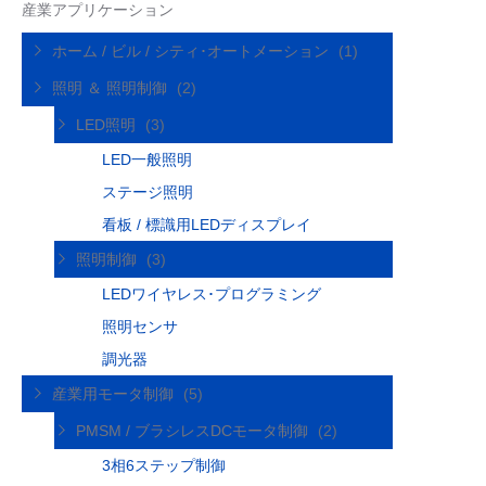
産業アプリケーション
ホーム / ビル / シティ･オートメーション
(1)
照明 ＆ 照明制御
(2)
LED照明
(3)
LED一般照明
ステージ照明
看板 / 標識用LEDディスプレイ
照明制御
(3)
LEDワイヤレス･プログラミング
照明センサ
調光器
産業用モータ制御
(5)
PMSM / ブラシレスDCモータ制御
(2)
3相6ステップ制御