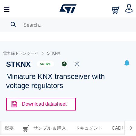
SEARCH HISTORY
BOOKMARK
電力線トランシーバ
STKNX
STKNX
Please
log in
to show your saved searches.
ACTIVE
Miniature KNX transceiver with
voltage regulators
Download datasheet
概要
サンプル & 購入
ドキュメント
CADリソー