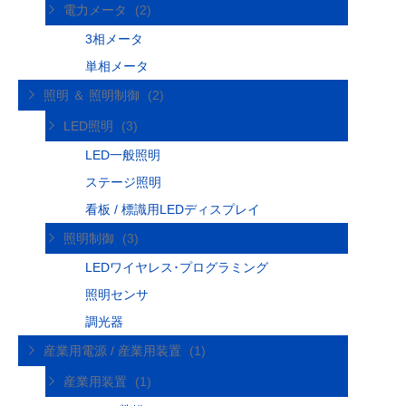
電力メータ
(2)
3相メータ
単相メータ
照明 ＆ 照明制御
(2)
LED照明
(3)
LED一般照明
ステージ照明
看板 / 標識用LEDディスプレイ
照明制御
(3)
LEDワイヤレス･プログラミング
照明センサ
調光器
産業用電源 / 産業用装置
(1)
産業用装置
(1)