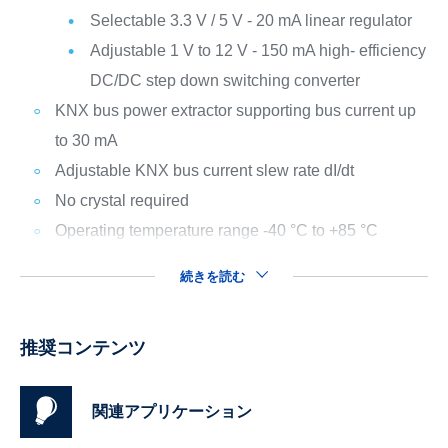
Selectable 3.3 V / 5 V - 20 mA linear regulator
Adjustable 1 V to 12 V - 150 mA high- efficiency
DC/DC step down switching converter
KNX bus power extractor supporting bus current up
to 30 mA
Adjustable KNX bus current slew rate dI/dt
No crystal required
Operating temperature range -40 °C to +85 °C
続きを読む
推奨コンテンツ
関連アプリケーション