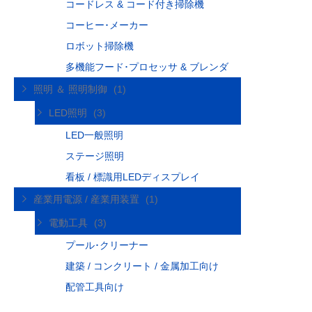
コードレス & コード付き掃除機
コーヒー･メーカー
ロボット掃除機
多機能フード･プロセッサ & ブレンダ
照明 ＆ 照明制御
(1)
LED照明
(3)
LED一般照明
ステージ照明
看板 / 標識用LEDディスプレイ
産業用電源 / 産業用装置
(1)
電動工具
(3)
プール･クリーナー
建築 / コンクリート / 金属加工向け
配管工具向け