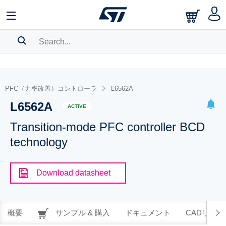
SEARCH HISTORY
BOOKMARK
PFC（力率改善）コントローラ
L6562A
L6562A
Please
log in
to show your saved searches.
ACTIVE
Transition-mode PFC controller BCD
technology
Download datasheet
概要
サンプル & 購入
ドキュメント
CADリソー