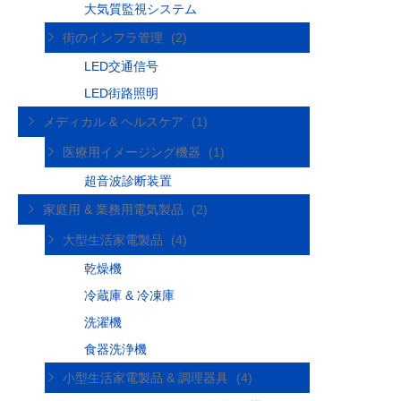
大気質監視システム
街のインフラ管理
(2)
LED交通信号
LED街路照明
メディカル & ヘルスケア
(1)
医療用イメージング機器
(1)
超音波診断装置
家庭用 & 業務用電気製品
(2)
大型生活家電製品
(4)
乾燥機
冷蔵庫 & 冷凍庫
洗濯機
食器洗浄機
小型生活家電製品 & 調理器具
(4)