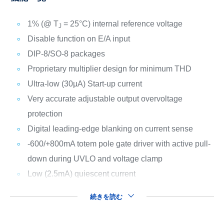
1% (@ T
= 25°C) internal reference voltage
J
Disable function on E/A input
DIP-8/SO-8 packages
Proprietary multiplier design for minimum THD
Ultra-low (30µA) Start-up current
Very accurate adjustable output overvoltage
protection
Digital leading-edge blanking on current sense
-600/+800mA totem pole gate driver with active pull-
down during UVLO and voltage clamp
Low (2.5mA) quiescent current
続きを読む