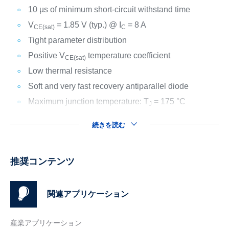
10 µs of minimum short-circuit withstand time
V
= 1.85 V (typ.) @ I
= 8 A
CE(sat)
C
Tight parameter distribution
Positive V
temperature coefficient
CE(sat)
Low thermal resistance
Soft and very fast recovery antiparallel diode
Maximum junction temperature: T
= 175 °C
J
続きを読む
推奨コンテンツ
関連アプリケーション
産業アプリケーション