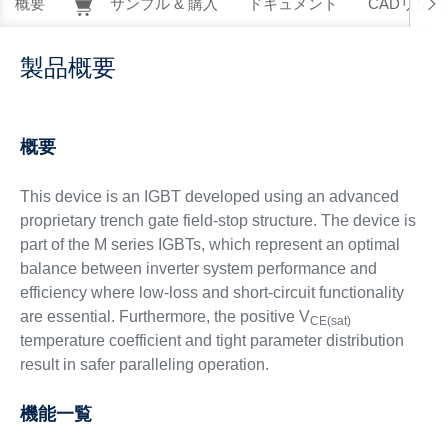
概要
サンプル & 購入
ドキュメント
CADリソー
製品概要
概要
This device is an IGBT developed using an advanced
proprietary trench gate field-stop structure. The device is
part of the M series IGBTs, which represent an optimal
balance between inverter system performance and
efficiency where low-loss and short-circuit functionality
are essential. Furthermore, the positive V
CE(sat)
temperature coefficient and tight parameter distribution
result in safer paralleling operation.
機能一覧