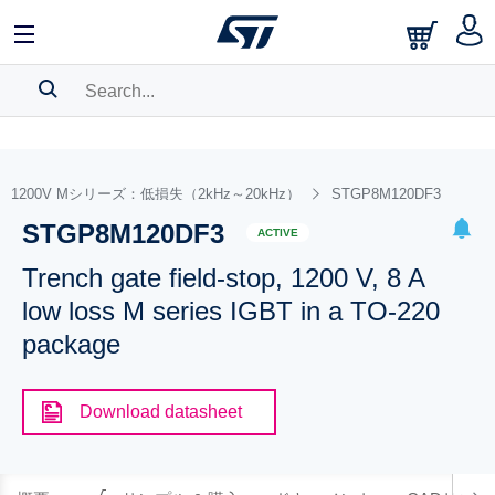
SEARCH HISTORY
BOOKMARK
1200V Mシリーズ：低損失（2kHz～20kHz）
STGP8M120DF3
STGP8M120DF3
Please
log in
to show your saved searches.
ACTIVE
Trench gate field-stop, 1200 V, 8 A
low loss M series IGBT in a TO-220
package
Download datasheet