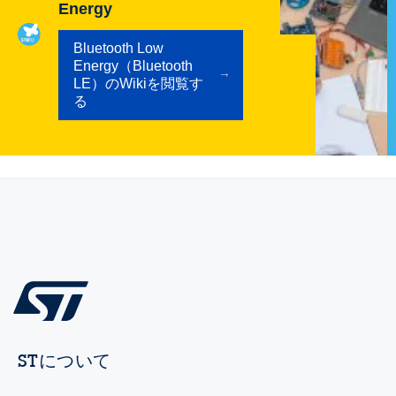
Energy
Bluetooth Low
Energy（Bluetooth
LE）のWikiを閲覧す
る
STについて