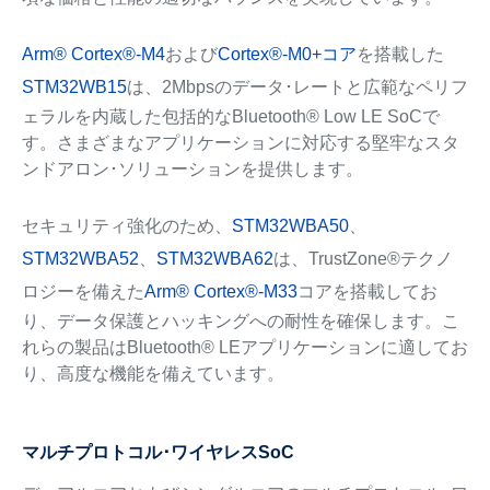
Arm® Cortex®-M4
および
Cortex®-M0+コア
を搭載した
STM32WB15
は、2Mbpsのデータ･レートと広範なペリフ
ェラルを内蔵した包括的なBluetooth® Low LE SoCで
す。さまざまなアプリケーションに対応する堅牢なスタ
ンドアロン･ソリューションを提供します。
セキュリティ強化のため、
STM32WBA50
、
STM32WBA52
、
STM32WBA62
は、TrustZone®テクノ
ロジーを備えた
Arm® Cortex®-M33
コアを搭載してお
り、データ保護とハッキングへの耐性を確保します。こ
れらの製品はBluetooth® LEアプリケーションに適してお
り、高度な機能を備えています。
マルチプロトコル･ワイヤレスSoC