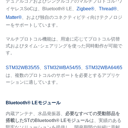
デュアルコアおよびシングルコアのマルチプロトコル･ワ
イヤレスSoCは、Bluetooth® LE、
Zigbee®
、
Thread®
、
Matter®
、および独自のコネクティビティ向けテクノロジ
ーをサポートしています。
マルチプロトコル機能は、用途に応じてプロトコル切替
式およびタイム･シェアリングを使った同時動作が可能で
す。
STM32WB35/55
、
STM32WBA54/55
、
STM32WBA64/65
は、複数のプロトコルのサポートを必要とするアプリケ
ーションに適しています。
Bluetooth® LEモジュール
内蔵アンテナ、水晶発振器、
必要なすべての受動部品を
搭載したSTのBluetooth® LEモジュール
は、実績のある
堅牢なソリューションを提供し、開発期間の短縮に貢献