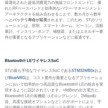
最適化された超低消費電力の無線フロントエンドに、優
れたRFベースバンドと効率的なパワー･マネージメント･
アーキテクチャを組み合わせることで、数カ月から数年
へと
バッテリ寿命が延長
されます。このため、STのソリ
ューションは、照明、スマート･ホーム、ビーコン、活動
量計、インスリン･ポンプ、補聴器、またはエネルギー要
件が重要となるアプリケーションなどに最適です。
Bluetooth® LEワイヤレスSoC
STの最も手頃なワイヤレスSoCである
STM32WB0x
およ
び
BlueNRG
は、コスト要件が重要となるアプリケーショ
ンにおいて効率的かつ高品質なBluetooth® LEの統合を実
現するように設計されています。+8dBmの出力電力と、
Bluetooth® LEの各機能（LEロングレンジ、2Mbps転
送、高度な接続オプションなど）のサポートにより、手
頃な価格と性能の適切なバランスを実現しています。