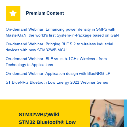
Premium Content
On-demand Webinar: Enhancing power density in SMPS with
MasterGaN: the world’s first System-in-Package based on GaN
On-demand Webinar: Bringing BLE 5.2 to wireless industrial
devices with new STM32WB MCU
On-demand Webinar: BLE vs. sub-1GHz Wireless - from
Technology to Applications
On-demand Webinar: Application design with BlueNRG-LP
ST BlueNRG Bluetooth Low Energy 2021 Webinar Series
STM32WBのWiki
STM32 Bluetooth® Low