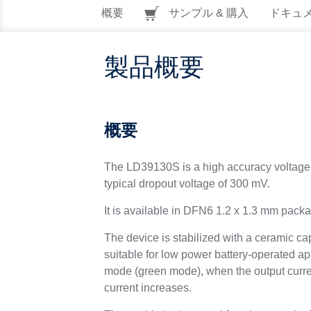
概要
サンプル & 購入
ドキュ
製品概要
概要
The LD39130S is a high accuracy voltage r
typical dropout voltage of 300 mV.
It is available in DFN6 1.2 x 1.3 mm pac
The device is stabilized with a ceramic ca
suitable for low power battery-operated appl
mode (green mode), when the output curren
current increases.