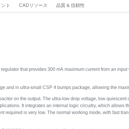
メント
CADリソース
品質 & 信頼性
egulator that provides 300 mA maximum current from an input vo
kage and in ultra-small CSP 4 bumps package, allowing the ma
pacitor on the output. The ultra-low drop voltage, low quiescent 
ications. It integrates an internal logic circuitry, which allows 
t required is very low. The normal working mode, with fast tran