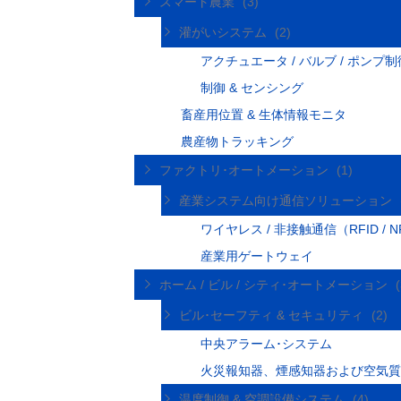
スマート農業
(3)
灌がいシステム
(2)
アクチュエータ / バルブ / ポンプ制
制御 & センシング
畜産用位置 & 生体情報モニタ
農産物トラッキング
ファクトリ･オートメーション
(1)
産業システム向け通信ソリューション
ワイヤレス / 非接触通信（RFID / N
産業用ゲートウェイ
ホーム / ビル / シティ･オートメーション
ビル･セーフティ & セキュリティ
(2)
中央アラーム･システム
火災報知器、煙感知器および空気
温度制御 & 空調設備システム
(4)