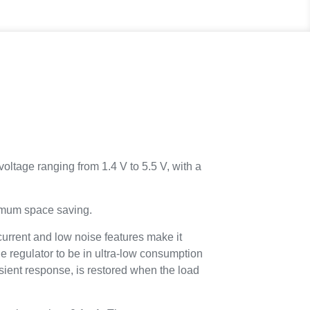
ltage ranging from 1.4 V to 5.5 V, with a
ximum space saving.
current and low noise features make it
the regulator to be in ultra-low consumption
sient response, is restored when the load