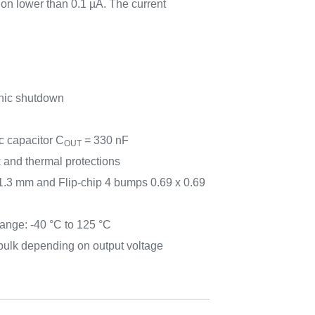
on lower than 0.1 µA. The current
onic shutdown
c capacitor C
= 330 nF
OUT
k and thermal protections
1.3 mm and Flip-chip 4 bumps 0.69 x 0.69
ange: -40 °C to 125 °C
 bulk depending on output voltage