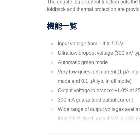
The enable logic control function puts th
foldback and thermal protection are provid
機能一覧
Input voltage from 1.4 to 5.5 V
Ultra low dropout voltage (300 mV ty
Automatic green mode
Very low quiescent current (1 µA in 
mode and 0.1 µA typ. in off mode)
Output voltage tolerance: ±1.0% at 2
300 mA guaranteed output current
Wide range of output voltages availa
from 0.8 V, fixed up to 4.0 V in 100 m