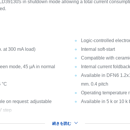
e LD39130S in shutdown mode allowing a total current consumpti
ed.
Logic-controlled electr
p. at 300 mA load)
Internal soft-start
Compatible with cerami
green mode, 45 µA in normal
Internal current foldbac
Available in DFN6 1.2x
5 °C
mm. 0.4 pitch
Operating temperature r
ble on request: adjustable
Available in 5 k or 10 k
V step
続きを読む