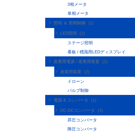
3相メータ
単相メータ
照明 ＆ 照明制御
(1)
LED照明
(2)
ステージ照明
看板 / 標識用LEDディスプレイ
産業用電源 / 産業用装置
(1)
産業用装置
(2)
ドローン
バルブ制御
電源 & コンバータ
(1)
DC-DCコンバータ
(3)
昇圧コンバータ
降圧コンバータ