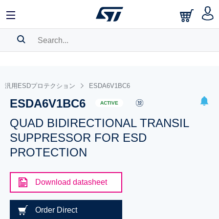
SEARCH HISTORY
BOOKMARK
汎用ESDプロテクション
ESDA6V1BC6
ESDA6V1BC6
Please
log in
to show your saved searches.
ACTIVE
QUAD BIDIRECTIONAL TRANSIL
SUPPRESSOR FOR ESD
PROTECTION
Download datasheet
Order Direct