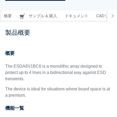
概要
サンプル & 購入
ドキュメント
CADリソー
製品概要
概要
The ESDA6V1BC6 is a monolithic array designed to
protect up to 4 lines in a bidirectional way against ESD
transients.
The device is ideal for situations where board space is at
a premium.
機能一覧