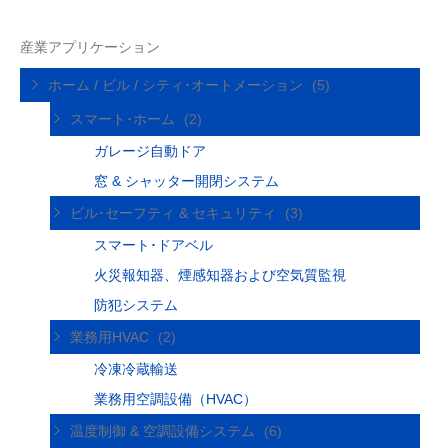
産業アプリケーション
ホーム / ビル / シティ･オートメーション
(5)
スマート･ホーム
(2)
ガレージ自動ドア
窓 & シャッター開閉システム
ビル･セーフティ & セキュリティ
(3)
スマート･ドアベル
火災報知器、煙感知器および空気質監視
防犯システム
業務用HVAC
(2)
冷凍冷蔵輸送
業務用空調設備（HVAC）
温度制御 & 空調設備システム
(6)