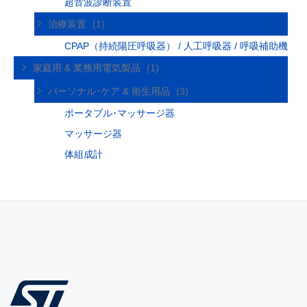
超音波診断装置
治療装置
(1)
CPAP（持続陽圧呼吸器） / 人工呼吸器 / 呼吸補助機
家庭用 & 業務用電気製品
(1)
パーソナル･ケア & 衛生用品
(3)
ポータブル･マッサージ器
マッサージ器
体組成計