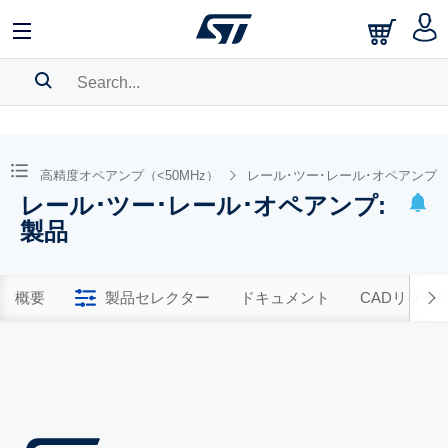
SEARCH HISTORY
BOOKMARK
高精度オペアンプ（<50MHz）
レール･ツー･レール･オペアンプ
レール･ツー･レール･オペアンプ:
Please
log in
to show your saved searches.
製品
概要
製品セレクター
ドキュメント
CADリソー