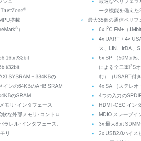
ッシュ
最適なペリフェラル
®
TrustZone
ータ機能を備えた2
/ MPU搭載
最大35個の通信ペリフ
®
2
eMark
）
6x I
C FM+（1Mbi
4x UART + 4× 
ス、LIN、IrDA、S
16bit/32bit
6x SPI（50Mb
2
t/32bit
による全二重I
S
I SYSRAM + 384KBの
む）（USART付き
メインの64KBのAHB SRAM
4x SAI（ステレ
KBのSRAM
4つの入力のSPDIF
Iメモリ･インタフェース
HDMI -CEC イ
の柔軟な外部メモリ･コントロ
MDIO スレーブ
パラレル･インタフェース、
3x 最大8bit SDMM
メモリ
2x USB2.0ハイ