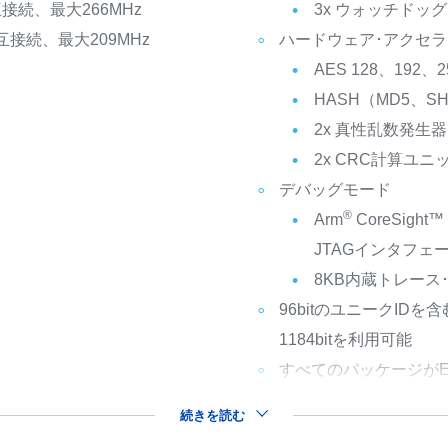
互接続、最大266MHz
3x ウォッチドッ
互接続、最大209MHz
ハードウェア･アクセ
AES 128、192、
HASH（MD5、SH
2x 真性乱数発生
2x CRC計算ユニ
デバッグモード
®
Arm
CoreSig
JTAGインタフェ
8KB内蔵トレース
96bitのユニークIDを
1184bitを利用可能
すべてのパッケージがEC
続きを読む