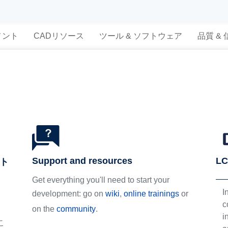
メント
CADリソース
ツール & ソフトウェア
品質 &
Support and resources
LC
スト
Get everything you'll need to start your
I
development: go on
wiki
,
online trainings
or
c
on the
community
.
i
こ