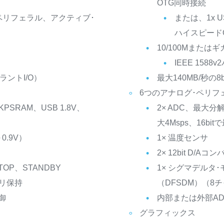
OTG同時接続
ペリフェラル、アクティブ･
または、1x U
ハイスピード
10/100Mまたはギガ
IEEE 1588v
レラントI/O）
最大140MB/秒の8
6つのアナログ･ペリフ
PSRAM、USB 1.8V、
2× ADC、最大分解能
大4Msps、16bit
.9V）
1× 温度センサ
2× 12bit D/A
OP、STANDBY
1× シグマデルタ
モリ保持
（DFSDM）（8
御
内部または外部AD
グラフィックス