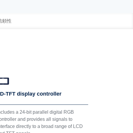
 信頼性
D-TFT display controller
ncludes a 24-bit parallel digital RGB
ontroller and provides all signals to
nterface directly to a broad range of LCD