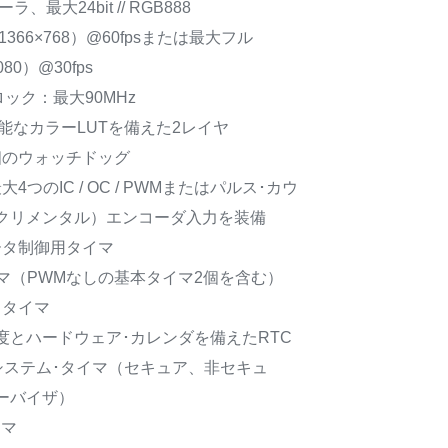
ラ、最大24bit // RGB888
366×768）@60fpsまたは最大フル
080）@30fps
ック：最大90MHz
能なカラーLUTを備えた2レイヤ
個のウォッチドッグ
最大4つのIC / OC / PWMまたはパルス･カウ
クリメンタル）エンコーダ入力を装備
tモータ制御用タイマ
用タイマ（PWMなしの基本タイマ2個を含む）
電力タイマ
度とハードウェア･カレンダを備えたRTC
7システム･タイマ（セキュア、非セキュ
ーバイザ）
イマ