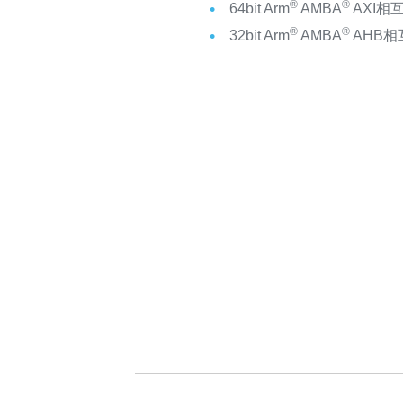
®
®
64bit Arm
AMBA
AXI相
®
®
32bit Arm
AMBA
AHB相