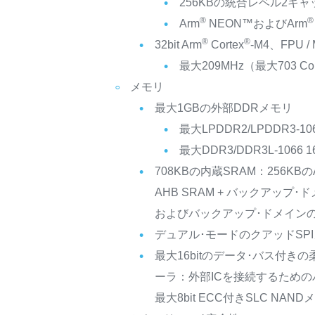
256KBの統合レベル2キャ
®
®
Arm
NEON™およびArm
®
®
32bit Arm
Cortex
-M4、FPU 
最大209MHz（最大703 Cor
メモリ
最大1GBの外部DDRメモリ
最大LPDDR2/LPDDR3-1066 
最大DDR3/DDR3L-1066 16bi
708KBの内蔵SRAM：256KBのAX
AHB SRAM + バックアップ･ド
およびバックアップ･ドメインの4
デュアル･モードのクアッドSP
最大16bitのデータ･バス付き
ーラ：外部ICを接続するための
最大8bit ECC付きSLC NAND