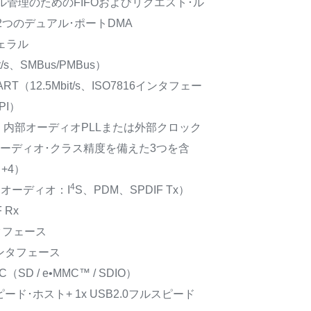
管理のためのFIFOおよびリクエスト･ル
つのデュアル･ポートDMA
ェラル
t/s、SMBus/PMBus）
USART（12.5Mbit/s、ISO7816インタフェー
PI）
it/s、内部オーディオPLLまたは外部クロック
オーディオ･クラス精度を備えた3つを含
+4）
4
オ･オーディオ：I
S、PDM、SPDIF Tx）
 Rx
ンタフェース
インタフェース
C（SD / e•MMC™ / SDIO）
スピード･ホスト+ 1x USB2.0フルスピード