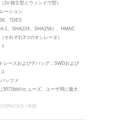
グ（2x 独立型とウィンドウ型）
ラレーション
256、TDES
A-1、SHA224、SHA256）、HMAC
器（それぞれ3つのオシレータ）
ット
ht™トレースおよびデバッグ：SWDおよび
ース
･バッファ
含む3072bitのヒューズ、ユーザ用に最大
OPACK2に準拠