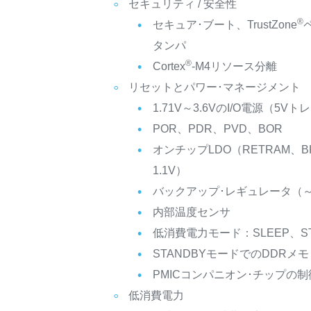
セキュリティ / 安全性
®
セキュア･ブート、TrustZone
タンパ
®
Cortex
-M4リソース分離
リセットとパワー･マネージメント
1.71V～3.6VのI/O電源（5Vト
POR、PDR、PVD、BOR
オンチップLDO（RETRAM、BK
1.1V）
バックアップ･レギュレータ（～0
内部温度センサ
低消費電力モード：SLEEP、ST
STANDBYモードでのDDRメ
PMICコンパニオン･チップの制
低消費電力