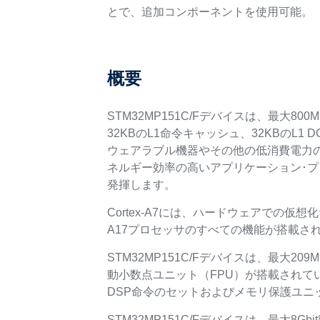
とで、追加コンポーネントを使用可能。
概要
STM32MP151C/Fデバイスは、最大80
32KBのL1命令キャッシュ、32KBのL1
ウェアラブル機器やその他の低消費電力
ネルギー効率の高いアプリケーション･プロセ
発揮します。
Cortex-A7には、ハードウェアでの仮想化サ
A17プロセッサのすべての機能が搭載さ
STM32MP151C/Fデバイスは、最大209
動小数点ユニット（FPU）が搭載されてい
DSP命令のセットおよびメモリ保護ユニ
STM32MP151C/Fデバイスは、最大8Gbi