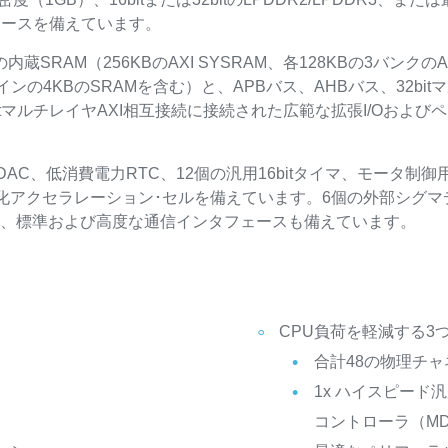
ェースを備えています。
Bの内蔵SRAM（256KBのAXI SYSRAM、各128KBの3バン
メインの4KBのSRAMを含む）と、APBバス、AHBバス、32b
itマルチレイヤAXI相互接続に接続された広範な拡張I/Oおよ
AC、低消費電力RTC、12個の汎用16bitタイマ、モータ制
化アクセラレーション･セルを備えています。6個の外部シグマ
た、標準および高度な通信インタフェースも備えています。
CPU負荷を軽減する3
合計48の物理チャ
1x ハイスピード
コントローラ（MD