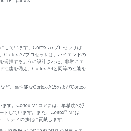
nd TFT panels
ベースにしています。Cortex-A7プロセッサは、
。Cortex-A7プロセッサは、ハイエンドの
能を発揮するように設計された、非常にエ
性能を備え、Cortex-A9と同等の性能を
ど、高性能なCortex-A15およびCortex-
しています。Cortex-M4コアには、単精度の浮
®
しています。また、Cortex
-M4は
キュリティの強化に貢献します。
は最大533MHzのDDR3/DDR3Lの外部メモ