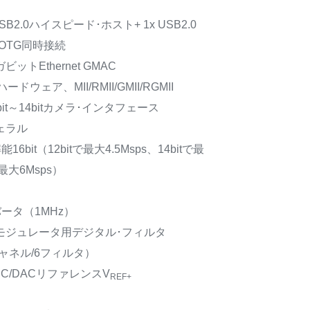
SB2.0ハイスピード･ホスト+ 1x USB2.0
OTG同時接続
ビットEthernet GMAC
2ハードウェア、MII/RMII/GMII/RGMII
bit～14bitカメラ･インタフェース
ェラル
16bit（12bitで最大4.5Msps、14bitで最
で最大6Msps）
コンバータ（1MHz）
･モジュレータ用デジタル･フィルタ
チャネル/6フィルタ）
C/DACリファレンスV
REF+