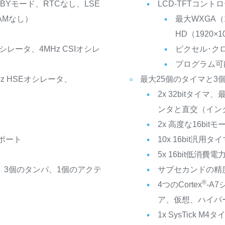
BYモード、RTCなし、LSE
LCD-TFTコントロー
AMなし）
最大WXGA（1
HD（1920×1
シレータ、4MHz CSIオシレ
ピクセル･クロ
プログラム可
z HSEオシレータ、
最大25個のタイマと3
2x 32bitタイマ、
ンタと直交（イン
2x 高度な16bi
Oポート
10x 16bit汎
5x 16bit低消費
、3個のタンパ、1個のアクテ
サブセカンドの精
®
4つのCortex
-A
ア、仮想、ハイパ
1x SysTick M4タ