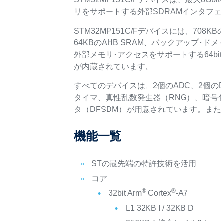
リをサポートする外部SDRAMインタフ
STM32MP151C/Fデバイスには、708K
64KBのAHB SRAM、バックアップ･ド
外部メモリ･アクセスをサポートする64b
が内蔵されています。
すべてのデバイスは、2個のADC、2個のD
タイマ、真性乱数発生器（RNG）、暗号
タ（DFSDM）が用意されています。ま
機能一覧
STの最先端の特許技術を活用
コア
®
®
32bit Arm
Cortex
-A7
L1 32KB I / 32KB D