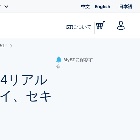
中文
English
日本語
ィ
STについて
51F
MySTに保存す
る
x-M4リアル
レイ、セキ