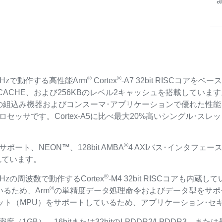
a
®
®
0MHzで動作する高性能Arm
Cortex
-A7 32bit RISCコアを
 DCACHE、および256KBのレベル2キャッシュを搭載しています
の組込み機器およびコンスーマ･アプリケーションで優れた性
ッサです。Cortex-A5に比べ最大20%高いシングル･スレッド
®
ポート、NEON™、128bit AMBA
4 AXIバス･インタフェースな
れています。
®
MHzの周波数で動作するCortex
-M4 32bit RISCコアも内蔵
®
るため、Arm
の単精度データ処理命令およびデータ型をサポート
ット（MPU）をサポートしているため、アプリケーション･セ
t密度（1GB）、16bitまたは32bitのLPDDR2/LPDDR3、また