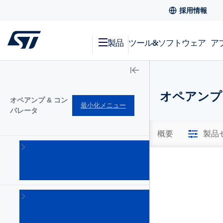
採用情報
製品
ツール&ソフトウェア
ア
オペアンプ:
オペアンプ & コン
最小化メニュー
パレータ
概要
製品
オペ
アン
プ
(345)
コ
ン
パ