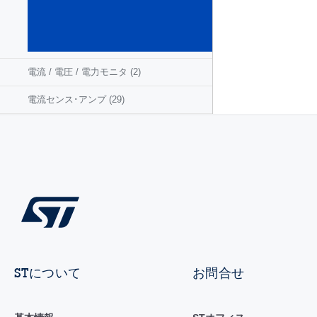
レ
ー
タ
(57)
電流 / 電圧 / 電力モニタ
(2)
電流センス･アンプ
(29)
STについて
お問合せ